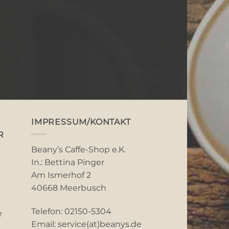
IMPRESSUM/KONTAKT
R
Beany’s Caffe-Shop e.K.
In.: Bettina Pinger
Am Ismerhof 2
40668 Meerbusch
Telefon: 02150-5304
e
Email: service(at)beanys.de