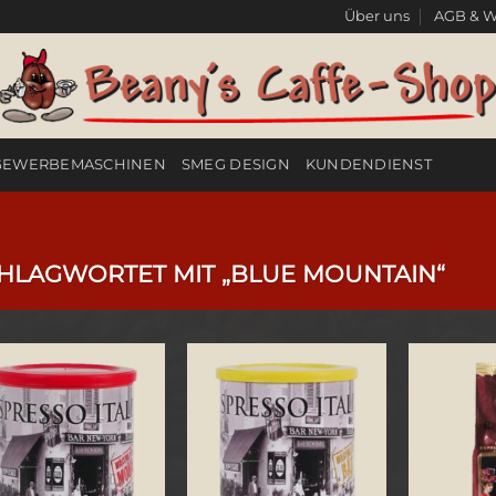
Über uns
AGB & W
GEWERBEMASCHINEN
SMEG DESIGN
KUNDENDIENST
LAGWORTET MIT „BLUE MOUNTAIN“