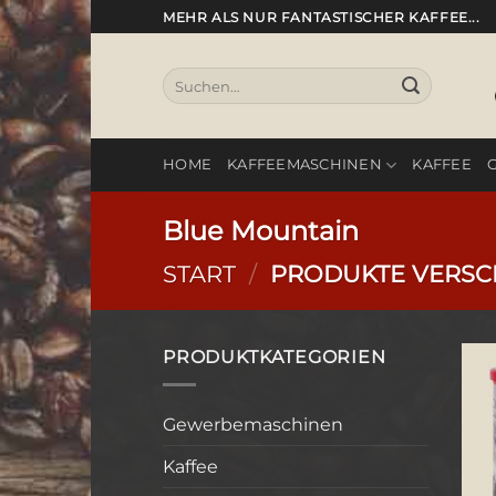
Zum
MEHR ALS NUR FANTASTISCHER KAFFEE...
Inhalt
springen
Suchen
nach:
HOME
KAFFEEMASCHINEN
KAFFEE
Blue Mountain
START
/
PRODUKTE VERSCH
PRODUKTKATEGORIEN
Gewerbemaschinen
Kaffee