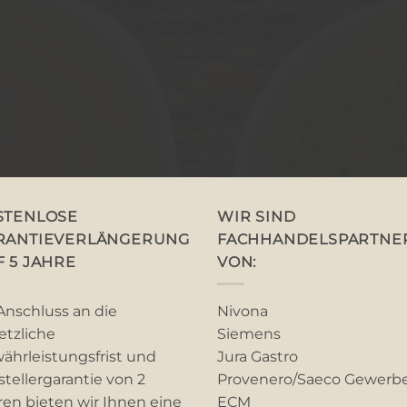
STENLOSE
WIR SIND
RANTIEVERLÄNGERUNG
FACHHANDELSPARTNE
F 5 JAHRE
VON:
Anschluss an die
Nivona
etzliche
Siemens
ährleistungsfrist und
Jura Gastro
stellergarantie von 2
Provenero/Saeco Gewerb
ren bieten wir Ihnen eine
ECM