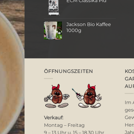
ECM Classika Pid
Jackson Bio Kaffee
1000g
ÖFFNUNGSZEITEN
KO
GA
AU
Im 
ges
Gew
Verkauf:
Her
Montag – Freitag
Jah
9 – 13 Uhr u. 15 – 18.30 Uhr