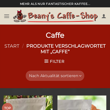
Zum
MEHR ALS NUR FANTASTISCHER KAFFEE...
Inhalt
springen
Caffe
START
/
PRODUKTE VERSCHLAGWORTET
MIT „CAFFE“
FILTER
TOP