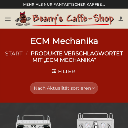
Zum
MEHR ALS NUR FANTASTISCHER KAFFEE...
Inhalt
springen
ECM Mechanika
START
/
PRODUKTE VERSCHLAGWORTET
MIT „ECM MECHANIKA“
FILTER