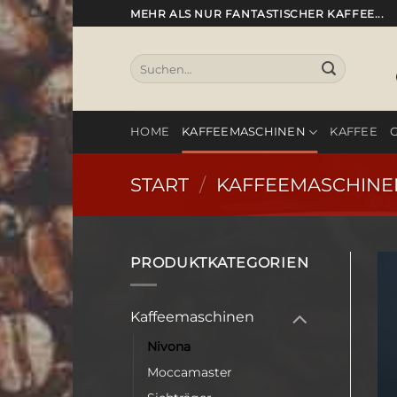
Zum
MEHR ALS NUR FANTASTISCHER KAFFEE...
Inhalt
springen
Suchen
nach:
HOME
KAFFEEMASCHINEN
KAFFEE
START
/
KAFFEEMASCHINE
PRODUKTKATEGORIEN
Kaffeemaschinen
Nivona
Moccamaster