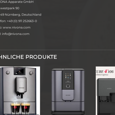
VONA Apparate GmbH
westpark 90
49 Nürnberg, Deutschland
efon: +49 (0) 911 252663-0
: www.nivona.com
l:
@ofni
novin
moc.a
HNLICHE PRODUKTE