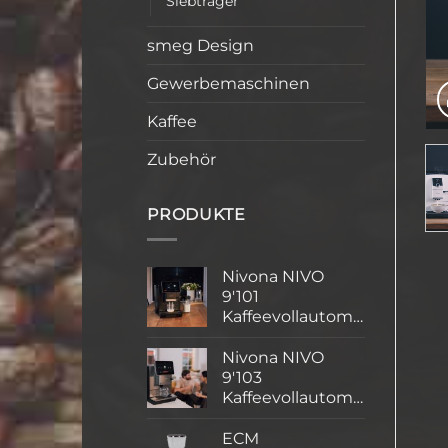
Siebträger
smeg Design
Gewerbemaschinen
Kaffee
Zubehör
PRODUKTE
Nivona NIVO
9'101
Kaffeevollautomat
Nivona NIVO
9'103
Kaffeevollautomat
ECM