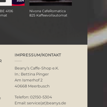
BE 4106
Nivona CafeRomatica
omat
825 Kaffeevollautomat
IMPRESSUM/KONTAKT
R
Beany’s Caffe-Shop e.K.
In.: Bettina Pinger
Am Ismerhof 2
40668 Meerbusch
Telefon: 02150-5304
e
Email: service(at)beanys.de