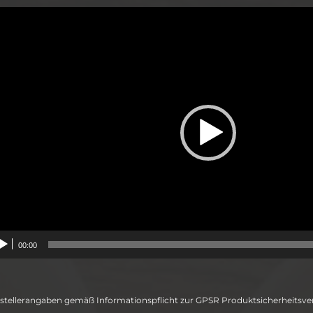
deo-
ayer
00:00
stellerangaben gemäß Informationspflicht zur GPSR Produktsicherheitsv