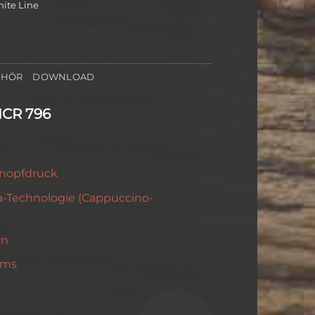
ite Line
EHÖR
DOWNLOAD
ICR 796
Knopfdruck
a-
Technologie (Cappuccino-
rn
ems