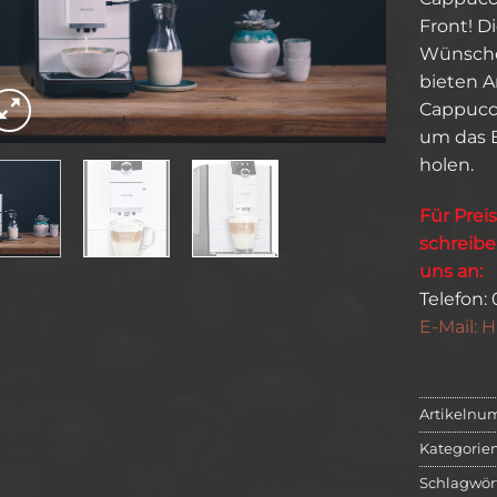
Front! D
Wünsche 
bieten 
Cappucci
um das B
holen.
Für Prei
schreibe
uns an:
Telefon:
E-Mail: H
Artikelnu
Kategorie
Schlagwör