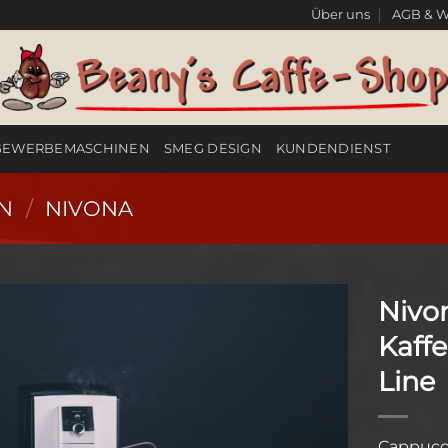
Über uns
AGB & W
GEWERBEMASCHINEN
SMEG DESIGN
KUNDENDIENST
N
/
NIVONA
Nivo
Kaff
Line
Cappucci