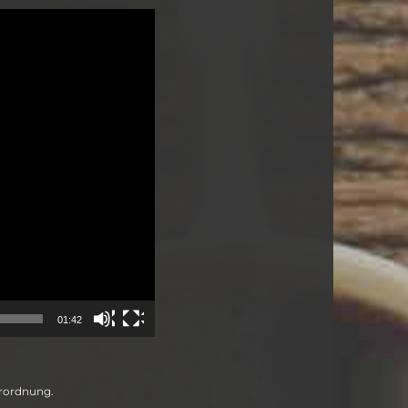
01:42
erordnung.