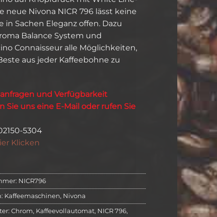
ie neue Nivona NICR 796 lässt keine
in Sachen Eleganz offen. Dazu
Aroma Balance System und
no Connaisseur alle Möglichkeiten,
este aus jeder Kaffeebohne zu
sanfragen und Verfügbarkeit
n Sie uns eine E-Mail oder rufen Sie
 02150-5304
ier Klicken
mmer:
NICR796
n:
Kaffeemaschinen
,
Nivona
ter:
Chrom
,
Kaffeevollautomat
,
NICR 796
,