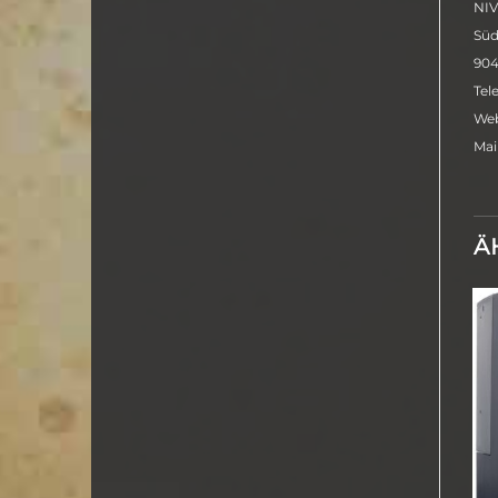
NI
Süd
904
Tel
Web
Mai
Ä
Neu