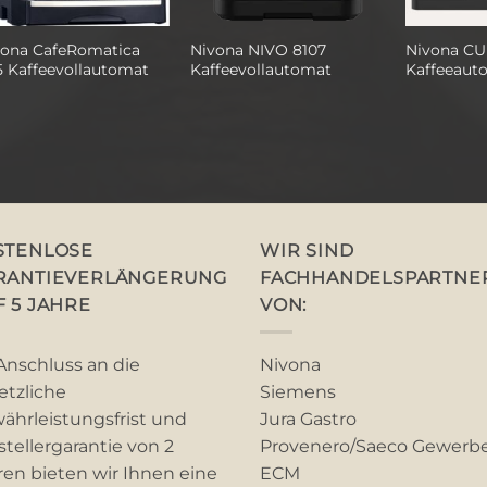
vona CafeRomatica
Nivona NIVO 8107
Nivona CU
5 Kaffeevollautomat
Kaffeevollautomat
Kaffeeaut
STENLOSE
WIR SIND
RANTIEVERLÄNGERUNG
FACHHANDELSPARTNE
F 5 JAHRE
VON:
Anschluss an die
Nivona
etzliche
Siemens
ährleistungsfrist und
Jura Gastro
stellergarantie von 2
Provenero/Saeco Gewerb
ren bieten wir Ihnen eine
ECM