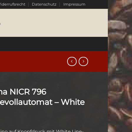
iderrufsrecht
Datenschutz
Impressum
na NICR 796
eevollautomat – White
no auf Knopfdruck mit White Line-