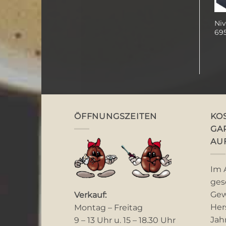
Nivona CafeRomatica
Nivona NIVO 8101
Ni
550 Kaffeevollautomat
Kaffeevollautomat
69
ÖFFNUNGSZEITEN
KO
GA
AU
Im 
ges
Gew
Verkauf:
Her
Montag – Freitag
Jah
9 – 13 Uhr u. 15 – 18.30 Uhr